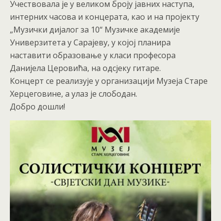
Учествовала је у великом броју јавних наступа,
интерних часова и концерата, као и на пројекту
„Музички дијалог за 10“ Музичке академије
Универзитета у Сарајеву, у којој планира
наставити образовање у класи професора
Данијела Церовића, на одсјеку гитаре.
Концерт се реализује у организацији Музеја Старе
Херцеговине, а улаз је слободан.
Добро дошли!