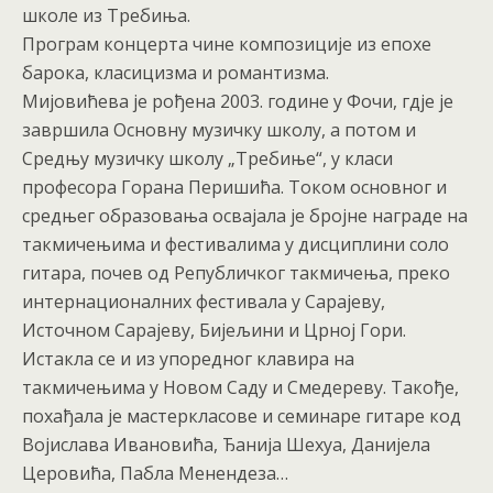
школе из Требиња.
Програм концерта чине композиције из епохе
барока, класицизма и романтизма.
Мијовићева је рођена 2003. године у Фочи, гдје је
завршила Основну музичку школу, а потом и
Средњу музичку школу „Требиње“, у класи
професора Горана Перишића. Током основног и
средњег образовања освајала је бројне награде на
такмичењима и фестивалима у дисциплини соло
гитара, почев од Републичког такмичења, преко
интернационалних фестивала у Сарајеву,
Источном Сарајеву, Бијељини и Црној Гори.
Истакла се и из упоредног клавира на
такмичењима у Новом Саду и Смедереву. Такође,
похађала је мастеркласове и семинаре гитаре код
Војислава Ивановића, Ђанија Шехуа, Данијела
Церовића, Пабла Менендеза…