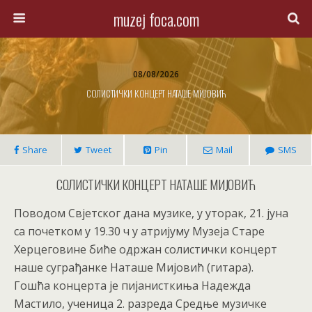
muzej foca.com
08/08/2026
СОЛИСТИЧКИ КОНЦЕРТ НАТАШЕ МИЈОВИЋ
Share
Tweet
Pin
Mail
SMS
СОЛИСТИЧКИ КОНЦЕРТ НАТАШЕ МИЈОВИЋ
Поводом Свјетског дана музике, у уторак, 21. јуна
са почетком у 19.30 ч у атријуму Музеја Старе
Херцеговине биће одржан солистички концерт
наше суграђанке Наташе Мијовић (гитара).
Гошћа концерта је пијанисткиња Надежда
Мастило, ученица 2. разреда Средње музичке