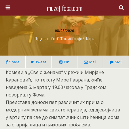
muzej foca.com
08/08/2026
Представа „Све О Женама“ Гостује 6. Марта
Share
Tweet
Pin
Mail
SMS
Комедија „Све о женама“ у режији Мирјане
Карановић, по тексту Мире Гаврана, биће
изведена 6. марта у 19.00 часова у Градском
позоришту Фоча.
Представа доноси пет различитих прича о
модерним женама свих генерација, од дјевојчица
у вртићу па све до симпатичних штићеница дома
за старија лица и њихових проблема.