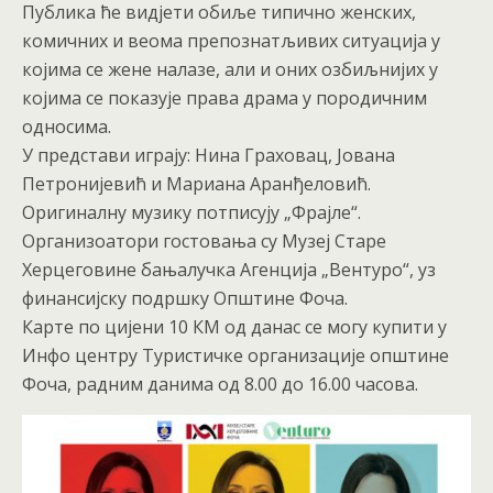
Публика ће видјети обиље типично женских,
комичних и веома препознатљивих ситуација у
којима се жене налазе, али и оних озбиљнијих у
којима се показује права драма у породичним
односима.
У представи играју: Нина Граховац, Јована
Петронијевић и Мариана Аранђеловић.
Оригиналну музику потписују „Фрајле“.
Организоатори гостовања су Музеј Старе
Херцеговине бањалучка Агенција „Вентуро“, уз
финансијску подршку Општине Фоча.
Карте по цијени 10 КМ од данас се могу купити у
Инфо центру Туристичке организације општине
Фоча, радним данима од 8.00 до 16.00 часова.