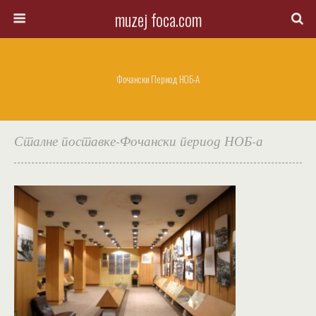
muzej foca.com
Фочански Период НОБ-А
Сталне поставке-Фочански период НОБ-а