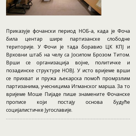
Приказује фочански период НОБ-а, када је Фоча
била центар шире партизанске слободне
територије. У Фочи је тада боравио ЦК КПЈ и
Врховни штаб на челу са Јосипом Брозом Титом.
Врши се организација војне, политичке и
позадинске структуре НОВЈ. У исто вријеме врши
се прихват и пружа љекарска помоћ промрзлим
партизанима, учесницима Игманског марша. За то
вријеме Моше Пијаде пише знамените Фочанске
прописе који постају основа будуће
социјалистичке Југославије.