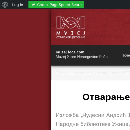
О
Check PageSpeed Score
Log In
Skip
Вордпресу
to
content
muzej foca.com
Поче
Muzej Stare Hercegovine Foča
Отварање изложбе „Чудесни Андрић 1892
Отварање 
Изложба „Чудесни Андрић 1
Народне библиотеке Ужице, 