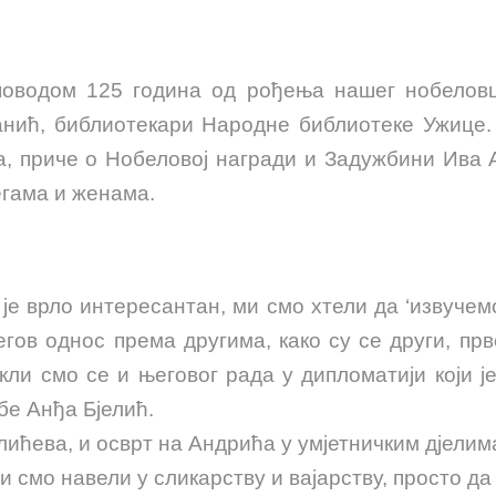
поводом 125 година од рођења нашег нобеловц
нић, библиотекари Народне библиотеке Ужице. 
, приче о Нобеловој награди и Задужбини Ива 
егама и женама.
 је врло интересантан, ми смо хтели да ‘извучемо
његов однос према другима, како су се други, п
ли смо се и његовог рада у дипломатији који је
бе Анђа Бјелић.
лићева, и осврт на Андрића у умјетничким дјелим
ји смо навели у сликарству и вајарству, просто да