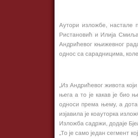
Аутори изложбе, настале 
Ристановић и Илија Смиља
Андрићевог књижевног рада
однос са сарадници
ма, кол
„Из Андрићевог живота који
њега а то је какав је био 
односи према њему, а дотак
изјавила је коауторка излож
Изложба садржи, додаје Бје
„То је само један сегмент ко