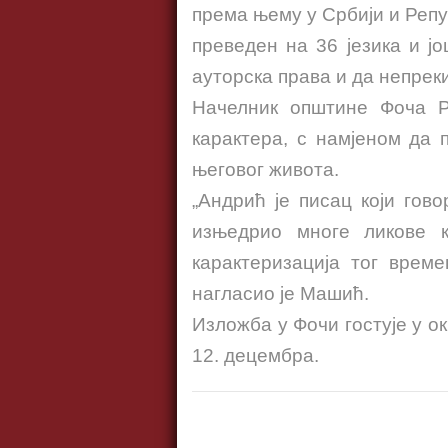
према њему у Србији и Репу
преведен на 36 језика и ј
ауторска права и да непрек
Начелник општине Фоча Ра
карактера, с намјеном да 
његовог живота.
„Андрић је писац који гово
изњедрио многе ликове к
карактеризација тог врем
нагласио је Машић.
Изложба у Фочи гостује у о
12. децембра.