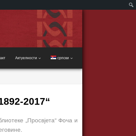
акт
Актуелности
српски
1892-2017“
лиотеке „Просвјета“ Фоча и
еговине.