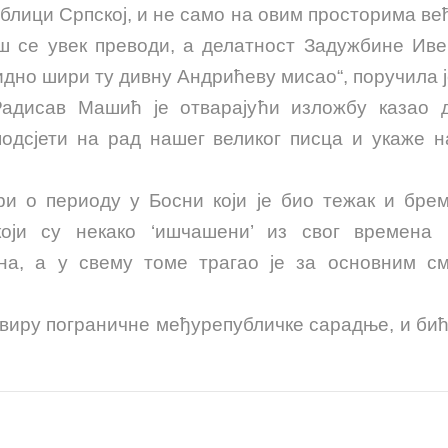
блици Српској, и не само на овим просторима већ
ош се увек преводи, а делатност Задужбине Иве
идно шири ту дивну Андрићеву мисао“, поручила ј
дисав Машић је отварајући изложбу казао да
подсјети на рад нашег великог писца и укаже на
ри о периоду у Босни који је био тежак и брем
оји су некако ‘ишчашени’ из свог времена и
ена, а у свему томе трагао је за основним см
квиру пограничне међурепубличке сарадње, и би