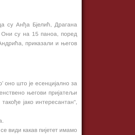
а су Анђа Бјелић, Драгана
Они су на 15 паноа, поред
Андрића, приказали и његов
’ оно што је есенцијално за
рвенствено његови пријатељи
 такође јако интересантан“,
а.
 се види какав пијетет имамо