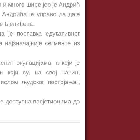
 и много шире јер је Андрић
 Андрића је управо да даје
е Бјелићева.
 је поставка едукативног
 најзначајније сегменте из
енит окупацијама, а који је
 који су, на свој начин,
ислом људског постојања“,
ће доступна посјетиоцима до