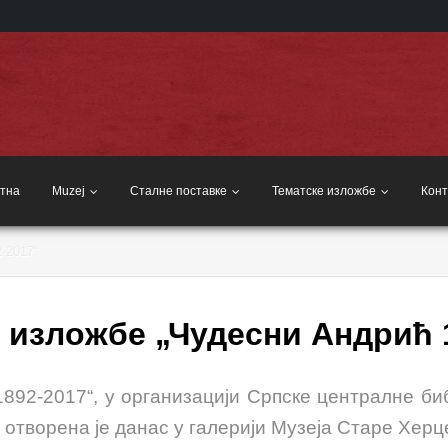
тна
Muzej
Сталне поставке
Тематске изложбе
Конт
-2017“
изложбе „Чудесни Андрић 
892-2017“, у организацији Српске централне биб
отворена је данас у галерији Музеја Старе Херц