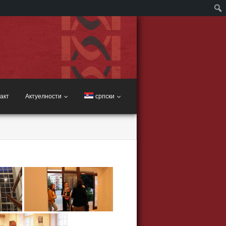
акт
Актуелности
српски