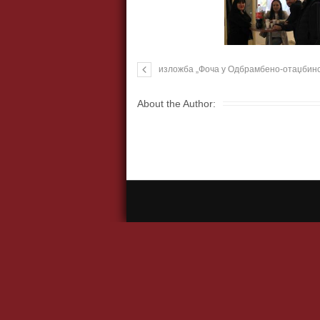
изложба „Фоча у Одбрамбено-отаџбинс
About the Author: