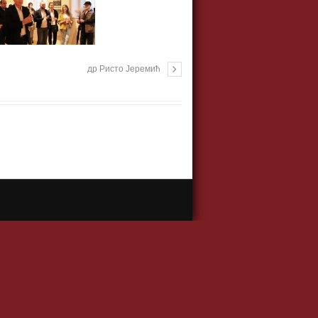
др Ристо Јеремић