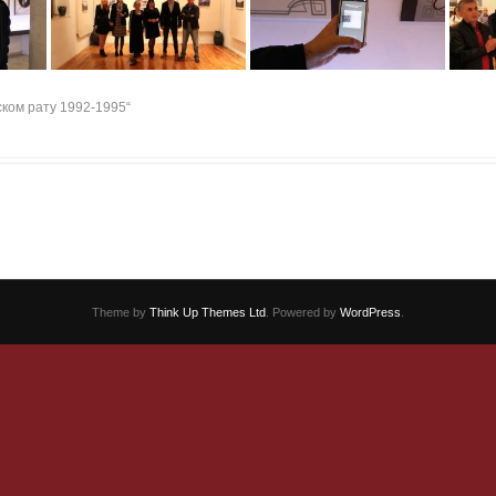
ком рату 1992-1995“
Theme by
Think Up Themes Ltd
. Powered by
WordPress
.