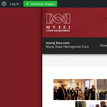
О
Optimize Images
Log In
Skip
Вордпресу
to
content
muzej foca.com
Поче
Muzej Stare Hercegovine Foča
Ноћ музеја 2019.