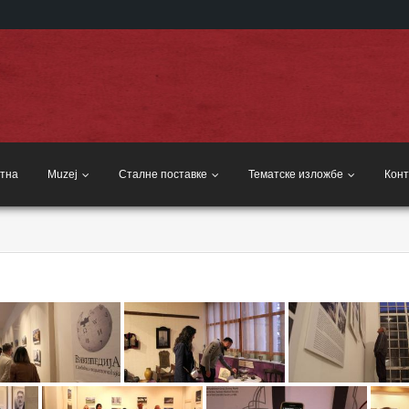
тна
Muzej
Сталне поставке
Тематске изложбе
Конт