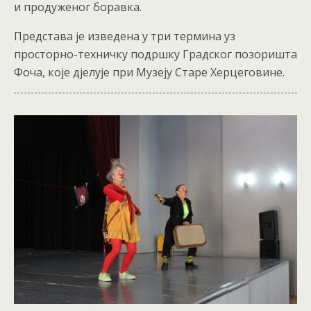
и продуженог боравка.
Представа је изведена у три термина уз
просторно-техничку подршку Градског позоришта
Фоча, које дјелује при Музеју Старе Херцеговине.