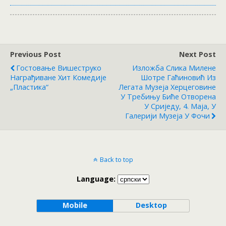
Previous Post
Next Post
Гостовање Вишеструко
Изложба Слика Милене
Награђиване Хит Комедије
Шотре Гаћиновић Из
„Пластика“
Легата Музеја Херцеговине
У Требињу Биће Отворена
У Сриједу, 4. Маја, У
Галерији Музеја У Фочи
Back to top
Language:
Mobile
Desktop