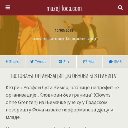
muzej foca.com
10/08/2026
Гостовање Организације „Кловнови Без Граница“
Share
Tweet
Pin
Mail
SMS
ГОСТОВАЊЕ ОРГАНИЗАЦИЈЕ „КЛОВНОВИ БЕЗ ГРАНИЦА“
Кетрин Ролфс и Сузи Вимер, чланице непрофитне
организације „Кловнови без граница“ (Clowns
ohne Grenzen) из Њемачке јуче су у Градском
позоришту Фоча извеле перформанс за дјецу и
младе.