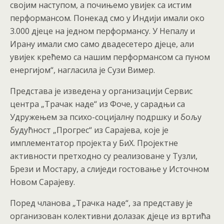
својим наступом, а почињемо увијек са истим
перформансом. Понекад смо у Индији имали око
3.000 дјеце на једном перформансу. У Непалу и
Ирану имали смо само двадесетеро дјеце, али
увијек крећемо са нашим перформансом са пуном
енергијом“, нагласила је Сузи Вимер.
Представа је изведена у организацији Сервис
центра „Трачак наде“ из Фоче, у сарадњи са
Удружењем за психо-социјалну подршку и бољу
будућност „Прогрес“ из Сарајева, које је
имплементатор пројекта у БиХ. Пројектне
активности претходно су реализоване у Тузли,
Брези и Мостару, а слиједи гостовање у Источном
Новом Сарајеву.
Поред чланова „Трачка наде“, за представу је
организован колективни долазак дјеце из вртића