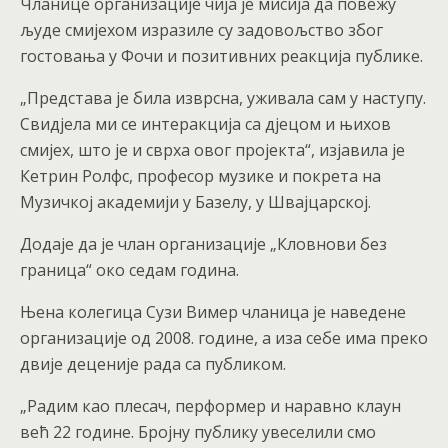
Чланице организације чија је мисија да повежу
људе смијехом изразиле су задовољство због
гостовања у Фочи и позитивних реакција публике.
„Представа је била изврсна, уживала сам у наступу.
Свидјела ми се интеракција са дјецом и њихов
смијех, што је и сврха овог пројекта“, изјавила је
Кетрин Ролфс, професор музике и покрета на
Музичкој академији у Базелу, у Швајцарској.
Додаје да је члан организације „Кловнови без
граница“ око седам година.
Њена колегица Сузи Вимер чланица је наведене
организације од 2008. године, а иза себе има преко
двије деценије рада са публиком.
„Радим као плесач, перформер и наравно клаун
већ 22 године. Бројну публику увеселили смо