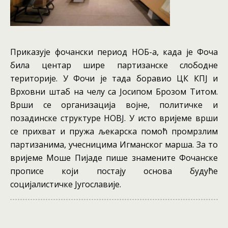
Приказује фочански период НОБ-а, када је Фоча
била центар шире партизанске слободне
територије. У Фочи је тада боравио ЦК КПЈ и
Врховни штаб на челу са Јосипом Брозом Титом.
Врши се организација војне, политичке и
позадинске структуре НОВЈ. У исто вријеме врши
се прихват и пружа љекарска помоћ промрзлим
партизанима, учесницима Игманског марша. За то
вријеме Моше Пијаде пише знамените Фочанске
прописе који постају основа будуће
социјалистичке Југославије.