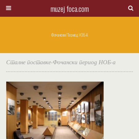
muzej foca.com
Фочански Период НОБ-А
Сталне поставке-Фочански период НОБ-а