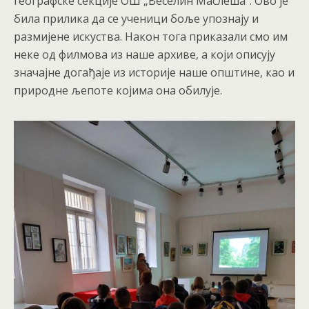
географске секције ОШ „Веселин Маслеша“. Ово је
била прилика да се ученици боље упознају и
размијене искуства. Након тога приказали смо им
неке од филмова из наше архиве, а који описују
значајне догађаје из историје наше општине, као и
природне љепоте којима она обилује.