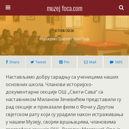
muzej foca.com
07/08/2026
Истражујемо Прошлост Нашег Града
Share
Tweet
Pin
Mail
SMS
Настављамо добру сарадњу са ученицима наших
основних школа. Чланови историјско-
документарне секције ОШ „Свети Сава“ са
наставником Миланом Зечевићем представили су
рад секције и приказали филм о Фочи у Другом
свјетском рату који су урадили након истраживања
у нашем Музеју, својим вршњацима, члановима