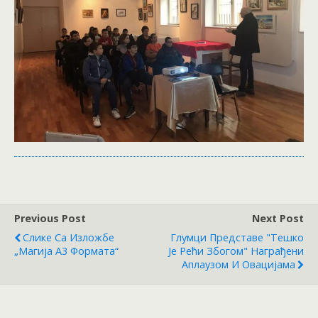
Previous Post
Next Post
Слике Са Изложбе
Глумци Представе "Тешко
„Магија А3 Формата“
Је Рећи Збогом" Награђени
Аплаузом И Овацијама