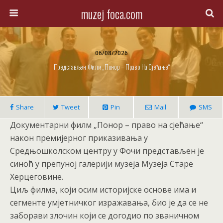
muzej foca.com
06/08/2026
Представљен Филм „Понор – Право На Сјећање“
Share
Tweet
Pin
Mail
SMS
Документарни филм „Понор – право на сјећање“
након премијерног приказивања у
Средњошколском центру у Фочи представљен је
синоћ у препуној галерији музеја Музеја Старе
Херцеговине.
Циљ филма, који осим историјске основе има и
сегменте умјетничког изражавања, био је да се не
заборави злочин који се догодио по званичном