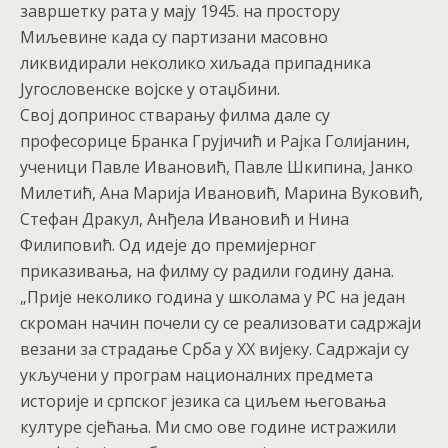
завршетку рата у мају 1945. на простору
Миљевине када су партизани масовно
ликвидирали неколико хиљада припадника
Југословенске војске у отаџбини.
Свој допринос стварању филма дале су
професорице Бранка Грујичић и Рајка Голијанин,
ученици Павле Ивановић, Павле Шкипина, Јанко
Милетић, Ана Марија Ивановић, Марина Вуковић,
Стефан Дракул, Анђела Ивановић и Нина
Филиповић. Од идеје до премијерног
приказивања, на филму су радили годину дана.
„Прије неколико година у школама у РС на један
скроман начин почели су се реализовати садржаји
везани за страдање Срба у XX вијеку. Садржаји су
укључени у програм националних предмета
историје и српског језика са циљем његовања
културе сјећања. Ми смо ове године истражили