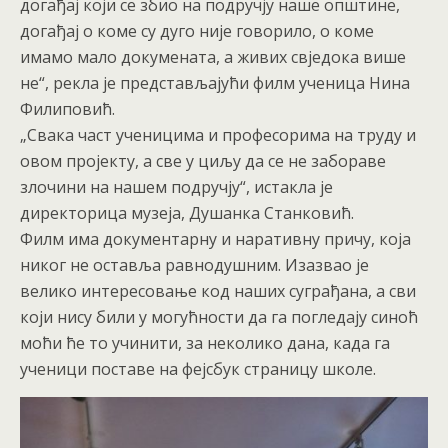
догађај који се збио на подручју наше општине,
догађај о коме су дуго није говорило, о коме
имамо мало докумената, а живих свједока више
не“, рекла је представљајући филм ученица Нина
Филиповић.
„Свака част ученицима и професорима на труду и
овом пројекту, а све у циљу да се не забораве
злочини на нашем подручју“, истакла је
директорица музеја, Душанка Станковић.
Филм има документарну и наративну причу, која
никог не оставља равнодушним. Изазвао је
велико интересовање код наших суграђана, а сви
који нису били у могућности да га погледају синоћ
моћи ће то учинити, за неколико дана, када га
ученици поставе на фејсбук страницу школе.