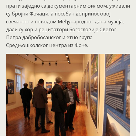
прати заједно са документарним филмом, уживали
су бројни Фочаци, а посебан допринос овој
свечаности поводом Међународног дана музеја,
дали су хор и рецитатори Богословије Светог
Петра дабробосанског и етно група
Средњошколског центра из Фоче.