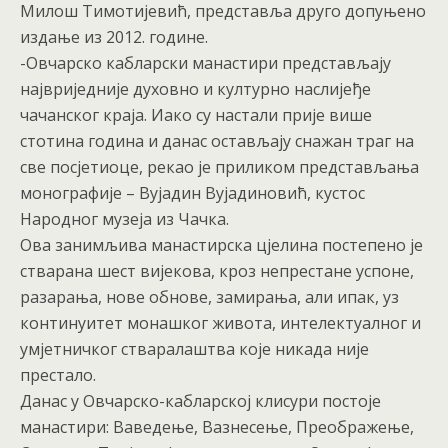
Милош Тимотијевић, представља друго допуњено
издање из 2012. године.
-Овчарско кабларски манастири представљају
највриједније духовно и културно наслијеђе
чачанског краја. Иако су настали прије више
стотина година и данас остављају снажан траг на
све посјетиоце, рекао је приликом представљања
монографије – Вујадин Вујадиновић, кустос
Народног музеја из Чачка.
Ова занимљива манастирска цјелина постепено је
стварана шест вијекова, кроз непрестане успоне,
разарања, нове обнове, замирања, али ипак, уз
континуитет монашког живота, интелектуалног и
умјетничког стваралаштва које никада није
престало.
Данас у Овчарско-кабларској клисури постоје
манастири: Ваведење, Вазнесење, Преображење,