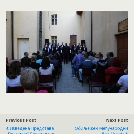
Previous Post
Next Post
Изведена Представа
Обиљежен Међународни
„Пластика“ Београдске
Дан Музеја