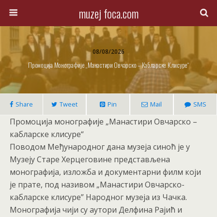
muzej foca.com
08/08/2026
Промоција Монографије „Манастири Овчарско – Кабларске Клисуре“
Share
Tweet
Pin
Mail
SMS
Промоција монографије „Манастири Овчарско –
кабларске клисуре“
Поводом Међународног дана музеја синоћ је у
Музеју Старе Херцеговине представљена
монографија, изложба и документарни филм који
је прате, под називом „Манастири Овчарско-
кабларске клисуре” Народног музеја из Чачка.
Монографија чији су аутори Делфина Рајић и