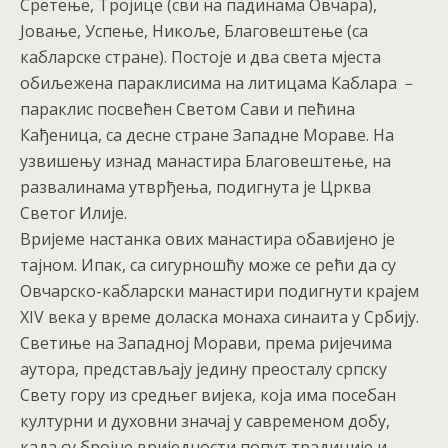
Сретење, Тројице (сви на падинама Овчара),
Јовање, Успење, Никоље, Благовештење (са
кабларске стране). Постоје и два света мјеста
обиљежена параклисима на литицама Каблара －
параклис посвећен Светом Сави и пећина
Кађеница, са десне стране Западне Мораве. На
узвишењу изнад манастира Благовештење, на
развалинама утврђења, подигнута је Црква
Светог Илије.
Вријеме настанка ових манастира обавијено је
тајном. Ипак, са сигурношћу може се рећи да су
Овчарско-кабларски манастири подигнути крајем
XIV века у време доласка монаха синаита у Србију.
Светиње на Западној Морави, према ријечима
аутора, представљају једину преосталу српску
Свету гору из средњег вијека, која има посебан
културни и духовни значај у савременом добу,
када су бројне вриједности попут традиције и