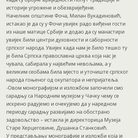
историје угрожене и обезвријеђене.
Начелник општине Фоча, Милан Вукадиновић,
истакао је да су у Фочи увијек радо виђени гости
из наше матице Србије и додао да су манастири
увијек били центри духовности и саборности
српског народа. Увијек када нам је било тешко ту
је била Српска православна црква која нас је
чувала, сабирала у највећим невољама, а у
великим сеобама била мјесто и уточиште српског
народа гоњеног од окупатора и непријатеља.
-Овом монографијом и изложбом започели смо
сарадњу са Народним музејом у Чачку чему се
искрено радујемо и очекујемо да у наредном
периоду сарадњу развијамо на обострано
задовољство – истакла је директорица Музеја
Старе Херцеговине, Душанка Станковић.
У представљању монографије и изложби која је