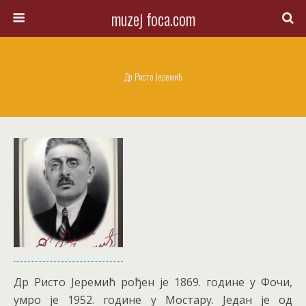
muzej foca.com
Др Ристо Јеремић
Др Ристо Јеремић рођен је 1869. године у Фочи,
умро је 1952. године у Мостару. Један је од