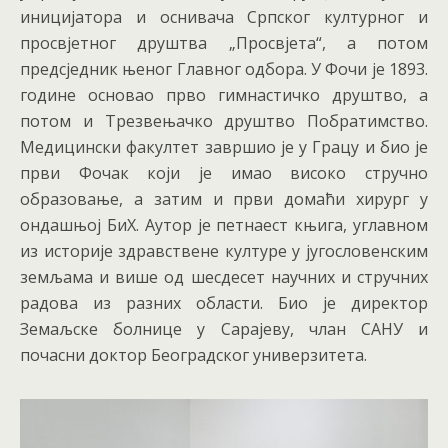
иницијатора и оснивача Српског културног и
просвјетног друштва „Просвјета“, а потом
предсједник њеног Главног одбора. У Фочи је 1893.
године основао прво гимнастичко друштво, а
потом и Трезвењачко друштво Побратимство.
Медицински факултет завршио је у Грацу и био је
први Фочак који је имао високо стручно
образовање, а затим и први домаћи хирург у
ондашњој БиХ. Аутор је петнаест књига, углавном
из историје здравствене културе у југословенским
земљама и више од шесдесет научних и стручних
радова из разних области. Био је директор
Земаљске болнице у Сарајеву, члан САНУ и
почасни доктор Београдског универзитета.