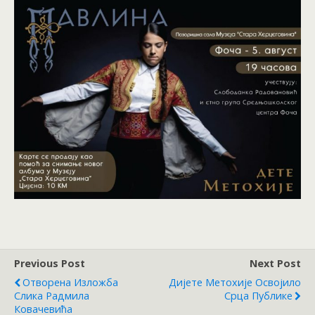
Previous Post
Next Post
Отворена Изложба
Дијете Метохије Освојило
Слика Радмила
Срца Публике
Ковачевића