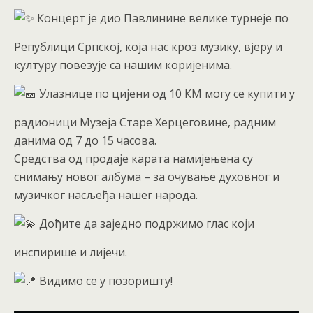
Концерт је дио Павлинине велике турнеје по
Републици Српској, која нас кроз музику, вјеру и
културу повезује са нашим коријенима.
Улазнице по цијени од 10 КМ могу се купити у
радионици Музеја Старе Херцеговине, радним
данима од 7 до 15 часова.
Средства од продаје карата намијењена су
снимању новог албума – за очување духовног и
музичког насљеђа нашег народа.
Дођите да заједно подржимо глас који
инспирише и лијечи.
Видимо се у позоришту!