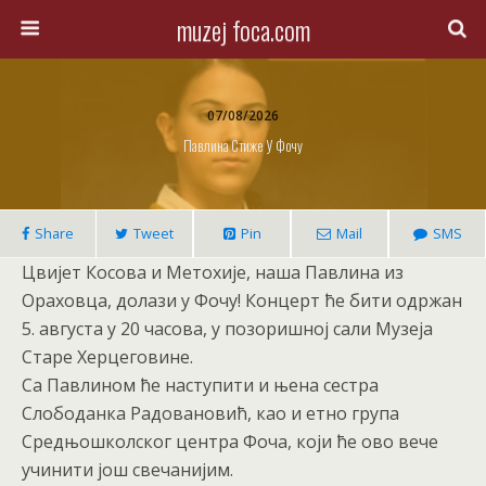
muzej foca.com
07/08/2026
Павлина Стиже У Фочу
Share
Tweet
Pin
Mail
SMS
Цвијет Косова и Метохије, наша Павлина из
Ораховца, долази у Фочу! Концерт ће бити одржан
5. августа у 20 часова, у позоришној сали Музеја
Старе Херцеговине.
Са Павлином ће наступити и њена сестра
Слободанка Радовановић, као и етно група
Средњошколског центра Фоча, који ће ово вече
учинити још свечанијим.