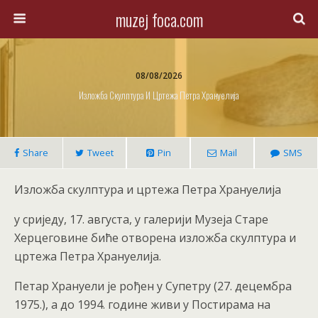
muzej foca.com
08/08/2026
Изложба Скулптура И Цртежа Петра Хрануелија
Share
Tweet
Pin
Mail
SMS
Изложба скулптура и цртежа Петра Хрануелија
у сриједу, 17. августа, у галерији Музеја Старе
Херцеговине биће отворена изложба скулптура и
цртежа Петра Хрануелија.
Петар Хрануели је рођен у Супетру (27. децембра
1975.), а до 1994. године живи у Постирама на