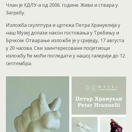
Члан је ХДЛУ-а од 2006. године. Живи и ствара у
Загребу.
Изложба скулптура и цртежа Петра Хрануелија у
наш Музеј долази након гостовања у Требињу и
Брчком. Отварање изложбе је у сриједу, 17 августа
у 20 часова. Сви заинтересовани посјетиоци
изложбу ће моћи погледати у нашој галерији до 12.
септембра.