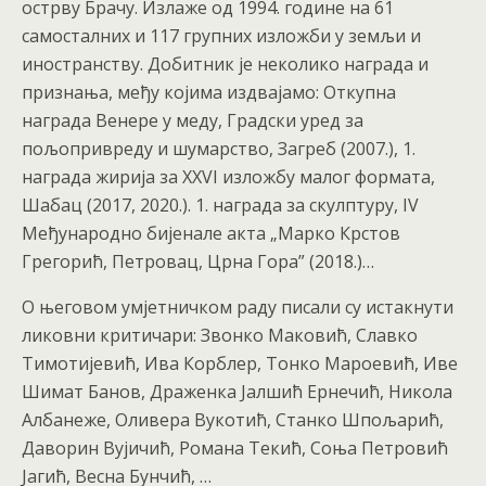
острву Брачу. Излаже од 1994. године на 61
самосталних и 117 групних изложби у земљи и
иностранству. Добитник је неколико награда и
признања, међу којима издвајамо: Откупна
награда Венере у меду, Градски уред за
пољопривреду и шумарство, Загреб (2007.), 1.
награда жирија за XXVI изложбу малог формата,
Шабац (2017, 2020.). 1. награда за скулптуру, IV
Међународно бијенале акта „Марко Крстов
Грегорић, Петровац, Црна Гора” (2018.)…
О његовом умјетничком раду писали су истакнути
ликовни критичари: Звонко Маковић, Славко
Тимотијевић, Ива Корблер, Тонко Мароевић, Иве
Шимат Банов, Драженка Јалшић Ернечић, Никола
Албанеже, Оливера Вукотић, Станко Шпољарић,
Даворин Вујичић, Романа Текић, Соња Петровић
Јагић, Весна Бунчић, …