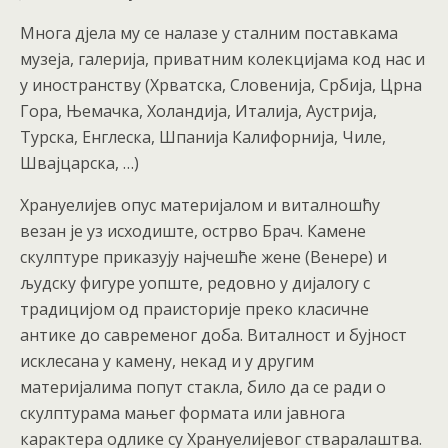
Многа дјела му се налазе у сталним поставкама
музеја, галерија, приватним колекцијама код нас и
у иностранству (Хрватска, Словенија, Србија, Црна
Гора, Њемачка, Холандија, Италија, Аустрија,
Турска, Енглеска, Шпанија Калифорнија, Чиле,
Швајцарска, …)
Хрануелијев опус материјалом и виталношћу
везан је уз исходиште, острво Брач. Камене
скулптуре приказују најчешће жене (Венере) и
људску фигуре уопште, редовно у дијалогу с
традицијом од праисторије преко класичне
антике до савременог доба. Виталност и бујност
исклесана у камену, некад и у другим
материјалима попут стакла, било да се ради о
скулптурама мањег формата или јавнога
карактера одлике су Хрануелијевог стваралаштва.